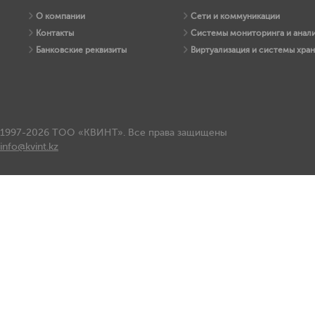
О компании
Сети и коммуникации
Контакты
Системы мониторинга и анали
Банковские реквизиты
Виртуализация и системы хра
1997-2026 ТОО «КВИНТ». Все права защищены
info@kvint.kz