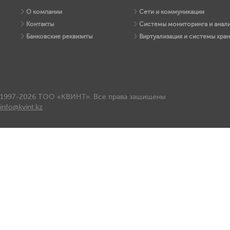
О компании
Сети и коммуникации
Контакты
Системы мониторинга и анали
Банковские реквизиты
Виртуализация и системы хра
1997-2026 ТОО «КВИНТ». Все права защищены
info@kvint.kz