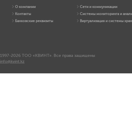
О компании
Сети и коммуникации
Контакты
Системы мониторинга и анали
Банковские реквизиты
Виртуализация и системы хра
1997-2026 ТОО «КВИНТ». Все права защищены
info@kvint.kz