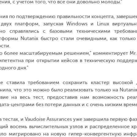
ния, с учетом того, что все они довольно молоды."
 по подтверждению правильности концепта, завершенное
 двух платформ, запуская Windows и Linux виртуал
о справлялись с базовыми техническими требован
тформы Nutanix быстро стали очевидными, как только
ости.
до более масштабируемым решением," комментирует Mr. F
мпетентна при открытии кейсов в техническую поддерж
одного дня."
 ставила требованием сохранить кластер высокой д
ла, что это можно было реализовать только на Nutanix. 
твие на весь тест, предоставив нам возможность реа
ата-центрами без потери данных и с очень низким врем
тестах, и Vaudoise Assurances уже завершила первую фа
щий восемь вычислительных узлов и распределенное хр
ло мигрировано на новую гипер-конвергентную инфр