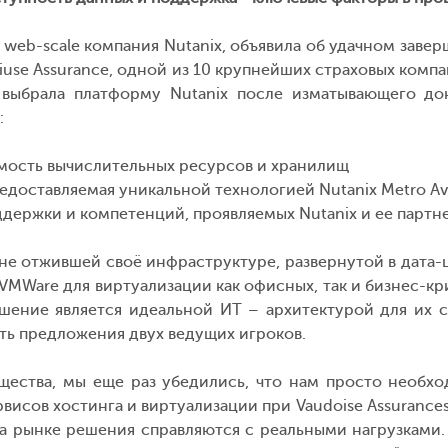
web-scale компания Nutanix, объявила об удачном зав
udiuse Assurance, одной из 10 крупнейших страховых ком
выбрала платформу Nutanix после изматывающего док
:
мость вычислительных ресурсов и хранилищ
доставляемая уникальной технологией Nutanix Metro Avai
держки и компетенций, проявляемых Nutanix и ее партн
не отжившей своё инфраструктуре, развернутой в дата-ц
MWare для виртуализации как офисных, так и бизнес-к
ешение является идеальной ИТ – архитектурой для их 
ть предложения двух ведущих игроков.
ства, мы еще раз убедились, что нам просто необход
ервисов хостинга и виртуализации при Vaudoise Assurance
 рынке решения справляются с реальными нагрузками. 