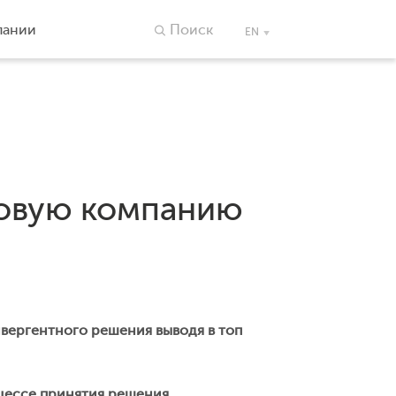
пании
Поиск
EN
ховую компанию
нвергентного решения выводя в топ
цессе принятия решения