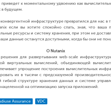
то приведет к моментальному удвоению как вычислительн
к в будущем.
онвергентной инфраструктуре превратился для нас в трив
ix если вы хотите спокойно спать, зная, что ваша
ьные ресурсы и систему хранения, при этом не доставляя 
 наши данные останутся доступными, когда бы они не пон
О Nutanix
решения для развертывания web-scale инфраструктур
ой виртуальных вычислений, объединяющей вычислит
спечивает упрощение построения вычислительных инфра
бировать их в тысячи с предсказуемой производитель
й гибкой структуре хранения данных и системе управл
 нацеленной на оптимизацию запуска приложений.
udiuse Assurance
VDC