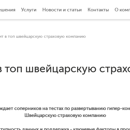
ешения
Услуги
Новости и статьи
Контакты
О ком
дит в топ швейцарскую страховую компанию
 в топ швейцарскую стра
беждает соперников на тестах по развертыванию гипер-ко
Швейцарскую страховую компанию
тупность данных и поддержка - ключевые факторы в про