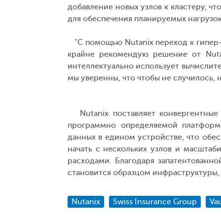
добавление новых узлов к кластеру, ч
для обеспечения планируемых нагрузо
"С помощью Nutanix переход к гипер-к
крайне рекомендую решение от Nutan
интеллектуально использует вычислител
мы уверенны, что чтобы не случилось,
Nutanix поставляет конвергентные 
программно определяемой платформ
данных в едином устройстве, что обе
начать с нескольких узлов и масшта
расходами. Благодаря запатентованно
становится образцом инфраструктуры,
Nutanix
Swiss Insurance Group
Va