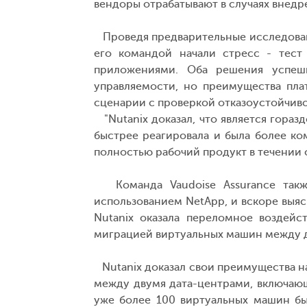
вендоры отрабатывают в случаях внедре
Проведя предварительные исследования
его командой начали стресс - тест
приложениями. Оба решения успешн
управляемости, но преимущества пла
сценарии с проверкой отказоустойчив
"Nutanix доказал, что является гораз
быстрее реагировала и была более ко
полностью рабочий продукт в течении 
Команда Vaudoise Assurance также
использованием NetApp, и вскоре выясни
Nutanix оказала переломное воздейс
миграцией виртуальных машин между д
Nutanix доказал свои преимущества на 
между двумя дата-центрами, включаю
уже более 100 виртуальных машин бы