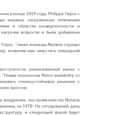
 в конце 2014 года, Philippe Feijoo с
ьные машины, нагруженные типичными
иями в областях конвергентности и
 нагрузки возросли и были добавлены
eijoo, "также команда Nutanix гораздо
ку, позволяя нам запустить очередной
оступности, реализованный ранее с
"Новая технология Metro availability от
лизовать отказоустойчивое решение с
енем простоя.
зу внедрения, построив кластер Nutanix
анилищ на 14TB. На сегодняшний день
аструктуру, и следующей фазой будет