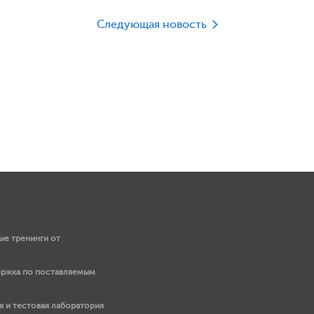
Следующая новость
е тренинги от
ержка по поставляемым
 и тестовая лаборатория