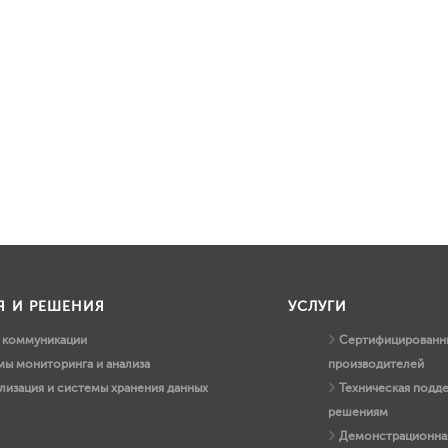
Я И РЕШЕНИЯ
УСЛУГИ
и коммуникации
Сертифицированны
ы мониторинга и анализа
производителей
лизация и системы хранения данных
Техническая подд
решениям
Демонстрационная