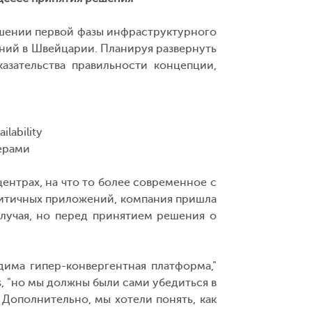
ершении первой фазы инфраструктурного
паний в Швейцарии. Планируя развернуть
азательства правильности концепции,
lability
ерами
ентрах, на что то более современное с
ритичных приложений, компания пришла
случая, но перед принятием решения о
има гипер-конвергентная платформа,"
s, "но мы должны были сами убедиться в
Дополнительно, мы хотели понять, как