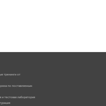
е тренинги от
ержка по поставляемым
 и тестовая лаборатория
гурация