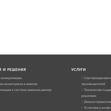
Я И РЕШЕНИЯ
УСЛУГИ
и коммуникации
Сертифицированны
ы мониторинга и анализа
производителей
лизация и системы хранения данных
Техническая подд
решениям
Демонстрационная
Установка и конфи