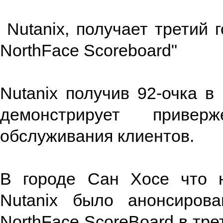
Nutanix, получает третий 
NorthFace Scoreboard"
Nutanix получив 92-очка в
демонстрирует привер
обслуживания клиентов.
В городе Сан Хосе что н
Nutanix было анонсиров
NorthFace ScoreBoard в тре