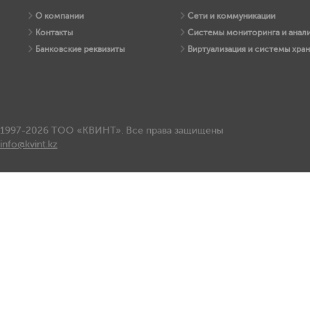
О компании
Сети и коммуникации
Контакты
Системы мониторинга и анали
Банковские реквизиты
Виртуализация и системы хра
1997-2026 ТОО «КВИНТ». Все права защищены
info@kvint.kz