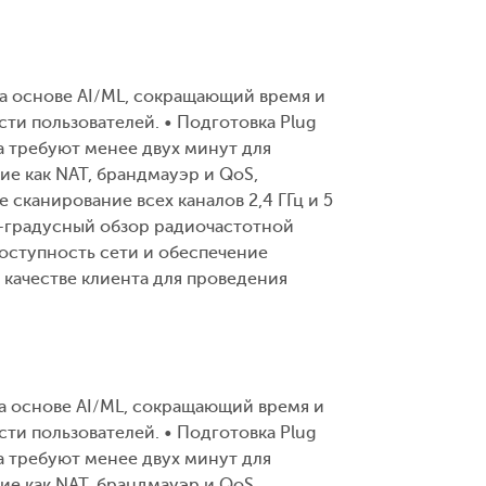
а основе AI/ML, сокращающий время и
ти пользователей. • Подготовка Plug
ta требуют менее двух минут для
ие как NAT, брандмауэр и QoS,
сканирование всех каналов 2,4 ГГц и 5
0-градусный обзор радиочастотной
оступность сети и обеспечение
качестве клиента для проведения
а основе AI/ML, сокращающий время и
ти пользователей. • Подготовка Plug
ta требуют менее двух минут для
ие как NAT, брандмауэр и QoS,