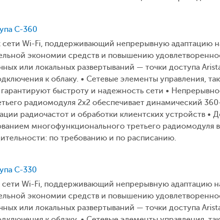
тупа C-360
к сети Wi-Fi, поддерживающий непрерывную адаптацию н
тельной экономии средств и повышению удовлетвореннос
чных или локальных развертываний — точки доступа Aris
дключения к облаку. • Сетевые элементы управления, так
 гарантируют быстроту и надежность сети • Непрерывное 
етьего радиомодуля 2x2 обеспечивает динамический 36
ции радиочастот и обработки клиентских устройств • Д
ованием многофункционального третьего радиомодуля в 
ительности: по требованию и по расписанию.
тупа C-330
к сети Wi-Fi, поддерживающий непрерывную адаптацию н
тельной экономии средств и повышению удовлетвореннос
чных или локальных развертываний — точки доступа Aris
дключения к облаку. • Сетевые элементы управления, так