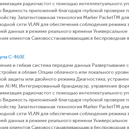
тимизация радиочастот с помощью интеллектуального уп
 Видимость приложений благодаря глубокой проверке п
ройству Запатентованная технология Marker PacketTM д
одной сети VLAN для обеспечения соблюдения режима зо
ачей данных в режиме реального времени Универсальное
ения клиентов Самовосстанавливающаяся беспроводная я
ступа C-460E
ения и гибкая система передачи данных Развертывание 
стройке в облаке Опции облачного или локального уров
ной защиты или двойного режима Диагностика, устранен
ве AI/ML Интегрированный брандмауэр, управление фор
тимизация радиочастот с помощью интеллектуального уп
 Видимость приложений благодаря глубокой проверке п
ройству Запатентованная технология Marker PacketTM д
одной сети VLAN для обеспечения соблюдения режима зо
ачей данных в режиме реального времени Универсальное
ения клиентов Самовосстанавливающаяся беспроводная я