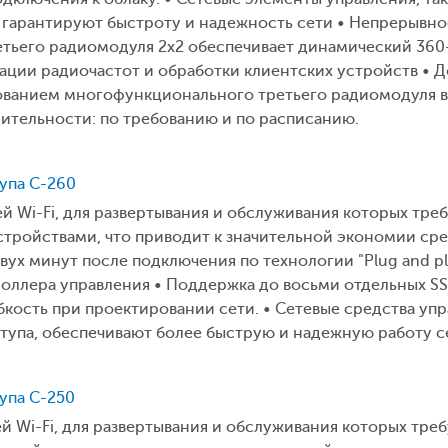
 гарантируют быстроту и надежность сети • Непрерывное 
етьего радиомодуля 2x2 обеспечивает динамический 36
ции радиочастот и обработки клиентских устройств • Д
ованием многофункционального третьего радиомодуля в 
ительности: по требованию и по расписанию.
тупа C-260
ей Wi-Fi, для развертывания и обслуживания которых тр
ройствами, что приводит к значительной экономии средс
двух минут после подключения по технологии "Plug and p
оллера управления • Поддержка до восьми отдельных SS
кость при проектировании сети. • Сетевые средства упра
ступа, обеспечивают более быструю и надежную работу с
тупа C-250
ей Wi-Fi, для развертывания и обслуживания которых тре