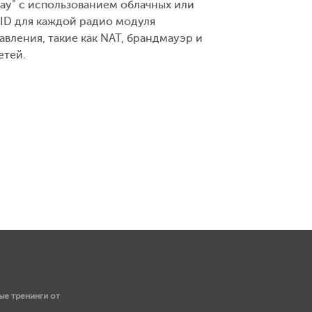
lay" с использованием облачных или
ID для каждой радио модуля
вления, такие как NAT, брандмауэр и
етей.
е тренинги от