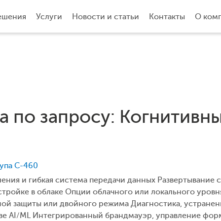
ешения
Услуги
Новости и статьи
Контакты
О ком
а по запросу: Когнитивный
ступа C-460
ения и гибкая система передачи данных Развертывание 
стройке в облаке Опции облачного или локального уров
ной защиты или двойного режима Диагностика, устранен
ве AI/ML Интегрированный брандмауэр, управление фор