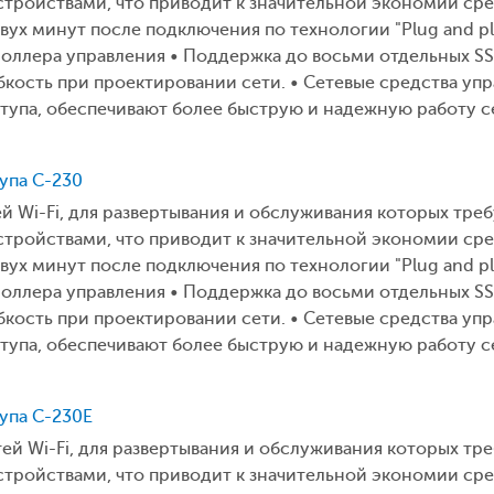
ройствами, что приводит к значительной экономии средс
двух минут после подключения по технологии "Plug and p
оллера управления • Поддержка до восьми отдельных SS
кость при проектировании сети. • Сетевые средства упра
ступа, обеспечивают более быструю и надежную работу с
тупа C-230
ей Wi-Fi, для развертывания и обслуживания которых тре
ройствами, что приводит к значительной экономии средс
двух минут после подключения по технологии "Plug and p
оллера управления • Поддержка до восьми отдельных SS
кость при проектировании сети. • Сетевые средства упра
ступа, обеспечивают более быструю и надежную работу с
ступа C-230E
тей Wi-Fi, для развертывания и обслуживания которых тр
ройствами, что приводит к значительной экономии средс