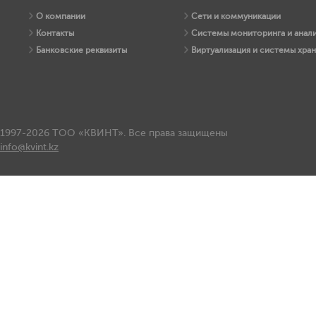
О компании
Сети и коммуникации
Контакты
Системы мониторинга и анали
Банковские реквизиты
Виртуализация и системы хра
1997-2026 ТОО «КВИНТ». Все права защищены
info@kvint.kz