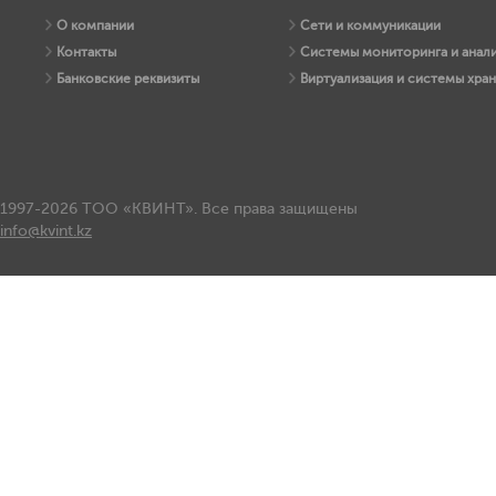
О компании
Сети и коммуникации
Контакты
Системы мониторинга и анали
Банковские реквизиты
Виртуализация и системы хра
1997-2026 ТОО «КВИНТ». Все права защищены
info@kvint.kz