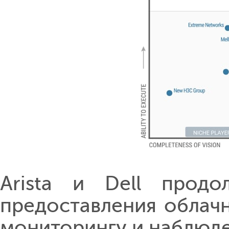
Arista и Dell продо
предоставления облач
мониторингу и наблюд