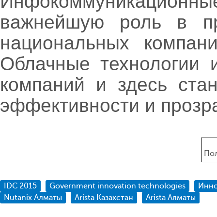
Инфокоммуникационн
важнейшую роль в пр
национальных компани
Облачные технологии 
компаний и здесь ста
эффективности и прозра
Пол
IDC 2015
Government innovation technologies
Инно
Nutanix Алматы
Arista Казахстан
Arista Алматы