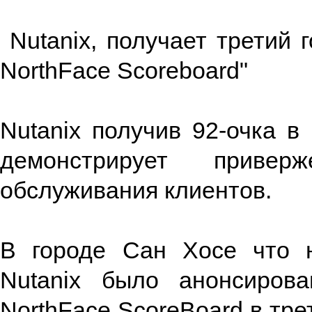
Nutanix, получает третий 
NorthFace Scoreboard"
Nutanix получив 92-очка в
демонстрирует привер
обслуживания клиентов.
В городе Сан Хосе что н
Nutanix было анонсиров
NorthFace ScoreBoard в тре