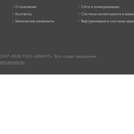
О компании
Сети и коммуникации
Контакты
Системы мониторинга и анали
Банковские реквизиты
Виртуализация и системы хра
1997-2026 ТОО «КВИНТ». Все права защищены
info@kvint.kz