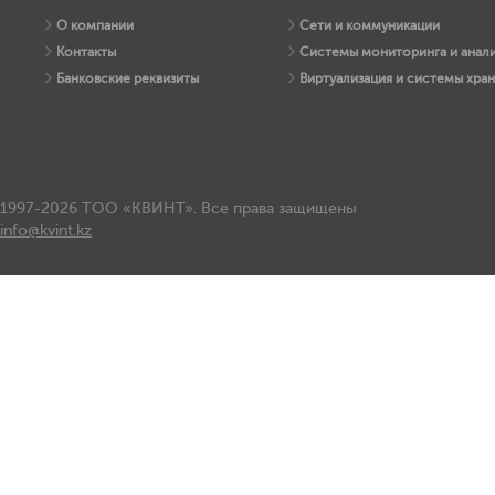
О компании
Сети и коммуникации
Контакты
Системы мониторинга и анали
Банковские реквизиты
Виртуализация и системы хра
1997-2026 ТОО «КВИНТ». Все права защищены
info@kvint.kz