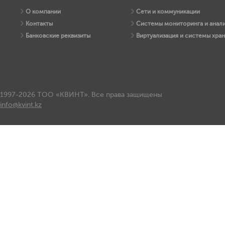
О компании
Сети и коммуникации
Контакты
Системы мониторинга и анали
Банковские реквизиты
Виртуализация и системы хра
1997-2026 ТОО «КВИНТ». Все права защищены
info@kvint.kz