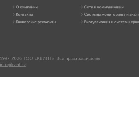
О компании
Сети и коммуникации
Контакты
Системы мониторинга и анали
Банковские реквизиты
Виртуализация и системы хра
1997-2026 ТОО «КВИНТ». Все права защищены
info@kvint.kz