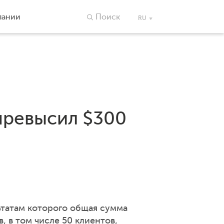
пании
Поиск
RU
превысил $300
ьтатам которого общая сумма
, в том числе 50 клиентов,