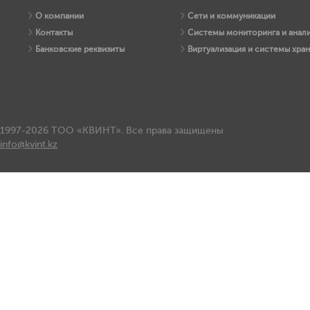
О компании
Сети и коммуникации
Контакты
Системы мониторинга и анали
Банковские реквизиты
Виртуализация и системы хра
1997-2026 ТОО «КВИНТ». Все права защищены
info@kvint.kz