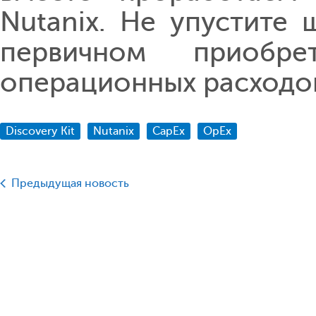
Nutanix. Не упустите
первичном приобр
операционных расходов
Discovery Kit
Nutanix
CapEx
OpEx
Предыдущая новость