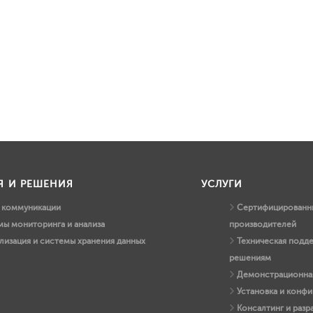
Я И РЕШЕНИЯ
УСЛУГИ
и коммуникации
Сертифицированны
ы мониторинга и анализа
производителей
лизация и системы хранения данных
Техническая подд
решениям
Демонстрационная
Установка и конфи
Консалтинг и раз