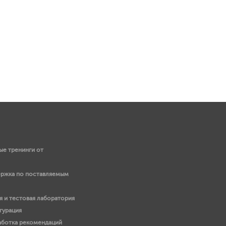
е тренинги от
ержка по поставляемым
 и тестовая лаборатория
гурация
работка рекомендаций