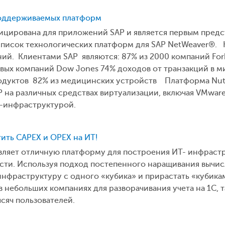
 поддерживаемых платформ
ицирована для приложений SAP и является первым пред
список технологических платформ для SAP NetWeaver®. 
й. Клиентами SAP являются: 87% из 2000 компаний Forb
вых компаний Dow Jones 74% доходов от транзакций в ми
одуктов 82% из медицинских устройств Платформа Nutani
на различных средствах виртуализации, включая VMware
Т-инфраструктурой.
ить CAPEX и OPEX на ИТ!
ляет отличную платформу для построения ИТ- инфрастр
сти. Используя подход постепенного наращивания вычис
 инфраструктуру с одного «кубика» и прирастать «кубика
 в небольших компаниях для разворачивания учета на 1С, 
сяч пользователей.