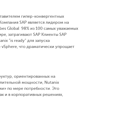
ставителем гипер-конвергентных
Компания SAP является лидером на
es Global 98% из 100 самых уважаемых
ре, затрагивают SAP Клиенты SAP
x "is ready" для запуска
 vSphere, что драматически упрощает
уктур, ориентированных на
лительной мощности, Nutanix
ми» по мере потребности. Это
так и в корпоративных решениях,