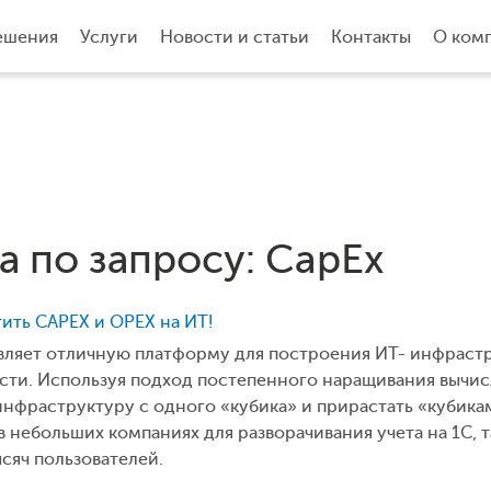
ешения
Услуги
Новости и статьи
Контакты
О ком
а по запросу: CapEx
ить CAPEX и OPEX на ИТ!
ляет отличную платформу для построения ИТ- инфрастр
сти. Используя подход постепенного наращивания вычис
 инфраструктуру с одного «кубика» и прирастать «кубика
 в небольших компаниях для разворачивания учета на 1С, 
сяч пользователей.