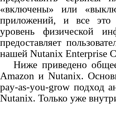
«включены» или «выклю
приложений, и все это 
уровень физической ин
предоставляет пользоват
нашей
Nutanix
Enterprise
C
Ниже приведено общее с
Amazon
и
Nutanix
. Осно
pay
-
as
-
you
-
grow
подход ан
Nutanix
. Только уже внутр