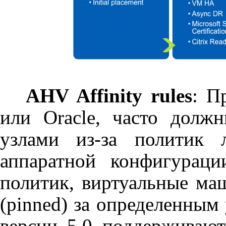
AHV Affinity rules
: П
или
Oracle
, часто должн
узлами из-за политик л
аппаратной конфигураци
политик, виртуальные ма
(
pinned
) за определенным
версии 5.0 поддерживают