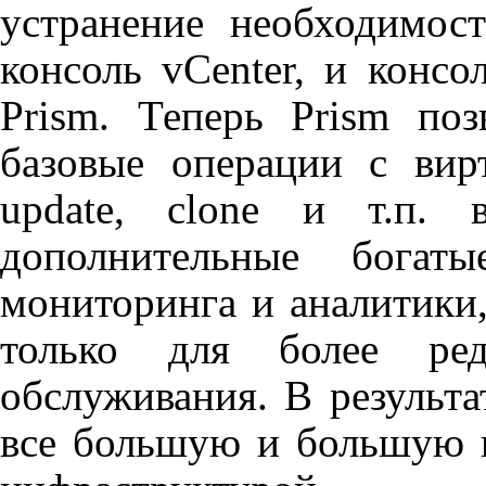
устранение необходимос
консоль
vCenter
, и консо
Prism
. Теперь
Prism
позв
базовые операции с ви
update
,
clone
и т.п. вн
дополнительные бога
мониторинга и аналитики
только для более ред
обслуживания. В результа
все большую и большую п