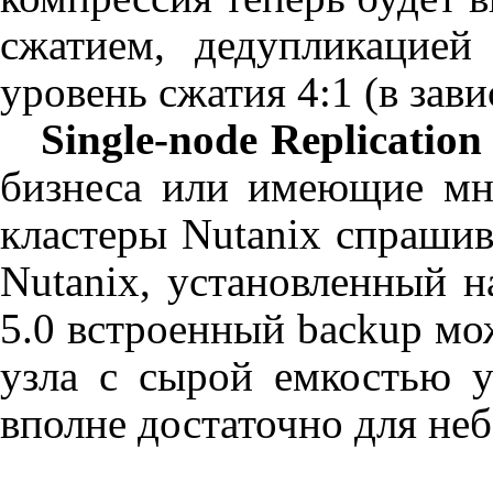
сжатием, дедупликацие
уровень сжатия 4:1 (в зав
Single
-
node
Replication
бизнеса или имеющие мн
кластеры
Nutanix
спрашив
Nutanix
, установленный н
5.0 встроенный
backup
мож
узла с сырой емкостью 
вполне достаточно для не