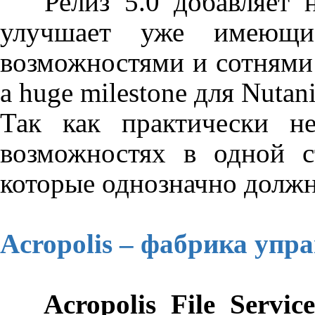
Релиз 5.0 добавляет н
улучшает уже имеющ
возможностями и сотнями
a
huge
milestone
для
Nutan
Так как практически не
возможностях в одной с
которые однозначно долж
Acropolis
– фабрика упр
Acropolis
File
Service