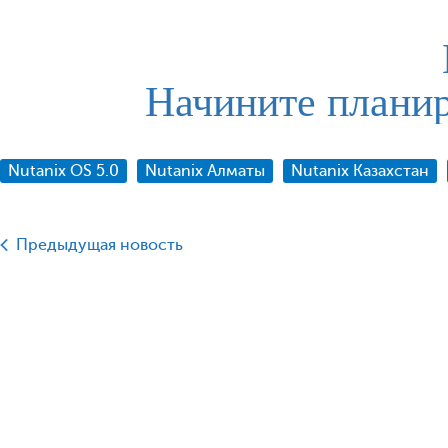
Начините планир
Nutanix OS 5.0
Nutanix Алматы
Nutanix Казахстан
Предыдущая новость