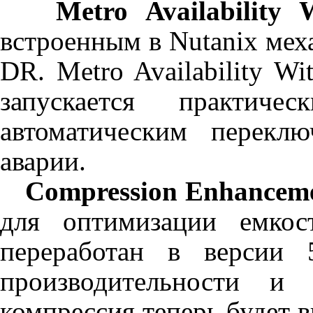
Metro Availability W
встроенным
в
Nutanix
мех
DR. Metro
Availability
Wit
запускается практич
автоматическим перекл
аварии.
Compression
Enhancem
для оптимизации емкос
переработан в версии
производительности 
компрессия теперь будет 