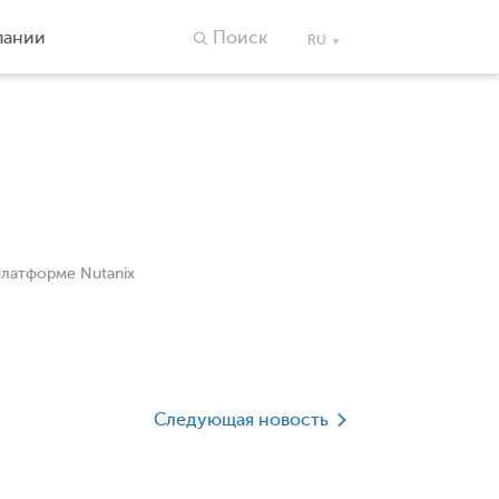
пании
Поиск
RU
латформе Nutanix
Следующая новость