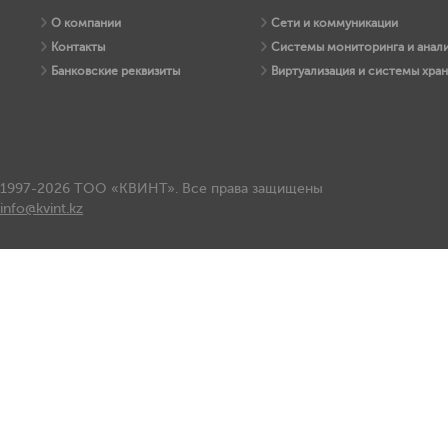
О компании
Сети и коммуникации
Контакты
Системы мониторинга и анали
Банковские реквизиты
Виртуализация и системы хра
1997-2026 ТОО «КВИНТ». Все права защищены
info@kvint.kz