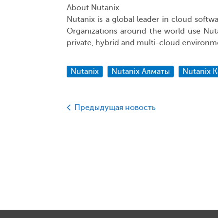
About Nutanix
Nutanix is a global leader in cloud soft
Organizations around the world use Nutan
private, hybrid and multi-cloud environm
Nutanix
Nutanix Алматы
Nutanix 
Предыдущая новость