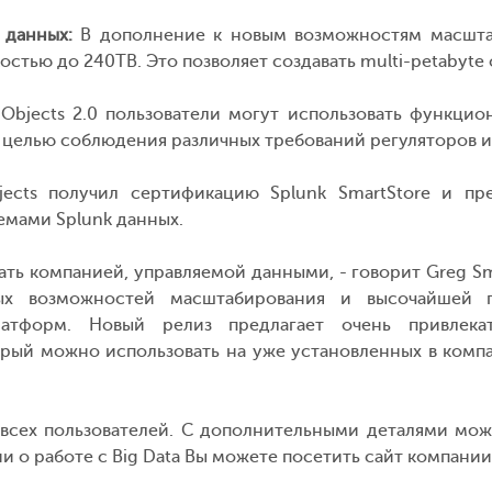
 данных:
В дополнение к новым возможностям масштаби
остью до 240TB. Это позволяет создавать multi-petabyte o
Objects 2.0 пользователи могут использовать функци
 целью соблюдения различных требований регуляторов 
ects получил сертификацию Splunk SmartStore и пре
мами Splunk данных.
ть компанией, управляемой данными, - говорит Greg Smith
ых возможностей масштабирования и высочайшей п
атформ. Новый релиз предлагает очень привлек
рый можно использовать на уже установленных в компа
всех пользователей. С дополнительными деталями мо
 о работе с Big Data Вы можете посетить сайт компани