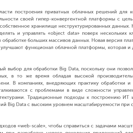
асти построения приватных облачных решений для к
льности своей гипер-конвергентной платформы с цел
кже собственное хранилище неструктурированных данных
еделять и управлять «object data» поверх нескольких 
 обработке больших массивов данных. Новая версия пл
о улучшают функционал облачной платформы, которая и
й выбор для обработки Big Data, поскольку они позв
ных, в то же время обладая высокой производитель
ени. В компаниях, внедряющих практику обработки и 
талкиваются с проблемами в виде сложности управле
тектурами. Традиционные подходы к построению ИТ и
ий Big Data с высоким уровнем масштабируемости при с
ходов «web-scale», чтобы справиться с задачами масш