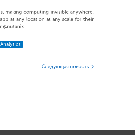
ons, making computing invisible anywhere.
pp at any location at any scale for their
r @nutanix.
Analytics
Следующая новость