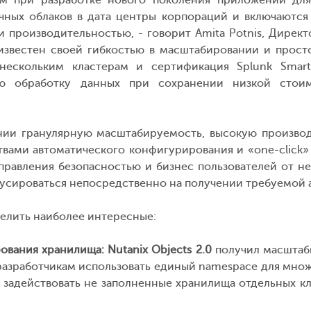
м при разработке нового поколения приложений для 
ых облаков в дата центры корпораций и включаются в 
 производительностью, - говорит Amita Potnis, Дирек
о известен своей гибкостью в масштабировании и прос
нескольким кластерам и сертификация Splunk SmartS
ую обработку данных при сохранении низкой стои
нии гранулярную масштабируемость, высокую производ
ами автоматического конфигурирования и «one-click» 
управления безопасностью и бизнес пользователей от 
усироваться непосредственно на получении требуемой а
елить наиболее интересные:
ания хранилища: Nutanix Objects 2.0
получил масштаби
 разработчикам использовать единый namespace для множ
т задействовать не заполненные хранилища отдельных 