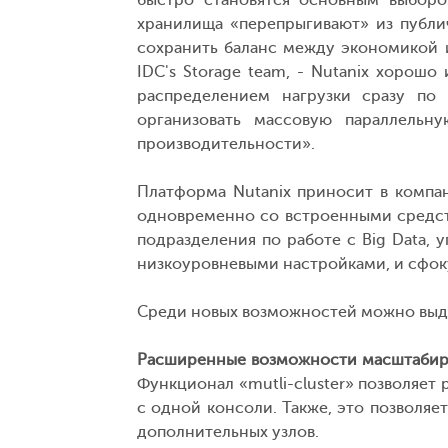
быстро становятся основным выборо
хранилища «перепрыгивают» из публичн
сохранить баланс между экономикой и
IDC's Storage team, - Nutanix хорош
распределением нагрузки сразу по 
организовать массовую параллельн
производительности».
Платформа Nutanix приносит в компа
одновременно со встроенными средств
подразделения по работе с Big Data, 
низкоуровневыми настройками, и сфок
Среди новых возможностей можно выд
Расширенные возможности масштабиров
Функционал «mutli-cluster» позволяет
с одной консоли. Также, это позволяе
дополнительных узлов.