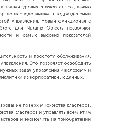
Big Data. В то время как объектные
задачи уровня mission critical, важно
тор по исследованиям в подразделении
тотой управления. Новый функционал с
tore для Nutanix Objects позволяют
мости и самых высоких показателей
ительность и простоту обслуживания,
управления. Это позволяет освободить
ненужных задач управления «железом» и
налитики из корпоративных данных.
рование поверх множества кластеров.
ества кластеров и управлять всем этим
кластеров и экономить на приобретении