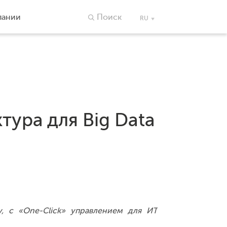
пании
Поиск
RU
тура для Big Data
му, с «One-Click» управлением для ИТ