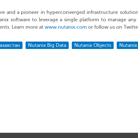
ware and a pioneer in hyperconverged infrastructure soluti
ix software to leverage a single platform to manage any a
ents. Learn more at
www.nutanix.com
or follow us on Twitte
Казахстан
Nutanix Big Data
Nutanix Objects
Nutanix 