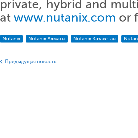
private, hybrid and mul
at
www.nutanix.com
or 
Nutanix
Nutanix Алматы
Nutanix Казахстан
Nutan
Предыдущая новость