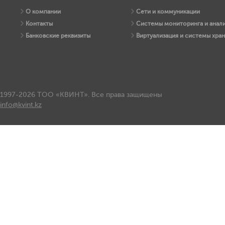
О компании
Сети и коммуникации
Контакты
Системы мониторинга и анали
Банковские реквизиты
Виртуализация и системы хра
1997-2026 ТОО «КВИНТ». Все права защищены
info@kvint.kz