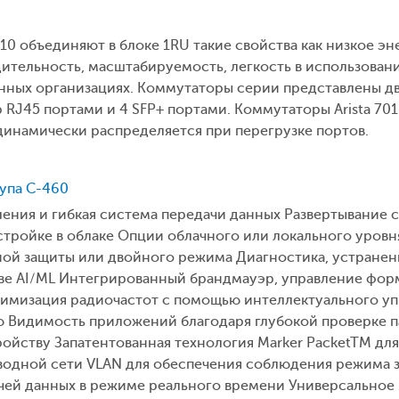
10 объединяют в блоке 1RU такие свойства как низкое э
ительность, масштабируемость, легкость в использован
нных организациях. Коммутаторы серии представлены дв
RJ45 портами и 4 SFP+ портами. Коммутаторы Arista 70
инамически распределяется при перегрузке портов.
ступа C-460
ения и гибкая система передачи данных Развертывание 
стройке в облаке Опции облачного или локального уров
ной защиты или двойного режима Диагностика, устранен
ве AI/ML Интегрированный брандмауэр, управление фор
тимизация радиочастот с помощью интеллектуального уп
 Видимость приложений благодаря глубокой проверке п
ройству Запатентованная технология Marker PacketTM д
одной сети VLAN для обеспечения соблюдения режима зо
ачей данных в режиме реального времени Универсальное