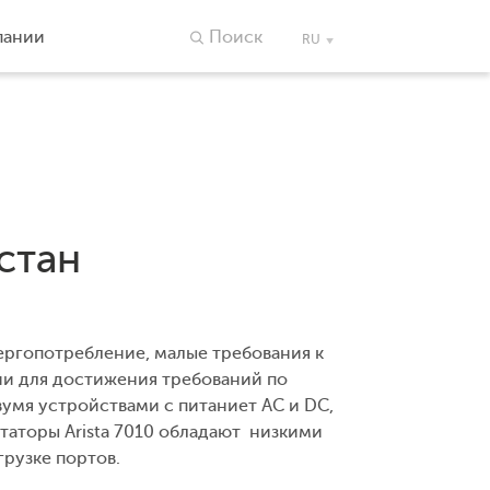
пании
Поиск
RU
хстан
нергопотребление, малые требования к
ии для достижения требований по
умя устройствами с питаниет AC и DC,
таторы Arista 7010 обладают низкими
рузке портов.