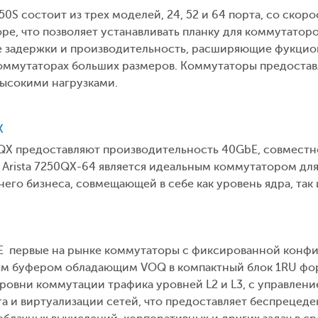
50S состоит из трех моделей, 24, 52 и 64 порта, со ско
е, что позволяет устанавливать планку для коммутаторо
 задержки и производительность, расширяющие фукцион
коммутаторах больших размеров. Коммутаторы предоста
высокими нагрузками.
X
0QX предоставляют производительность 40GbE, совместн
Arista 7250QX-64 является идеальным коммутатором для
го бизнеса, совмещающей в себе как уровень ядра, так и
0E первые на рынке коммутаторы с фиксированной конф
ым буфером обладающим VOQ в компактный блок 1RU фо
овни коммутации трафика уровней L2 и L3, c управлен
 и виртуализации сетей, что предоставляет беспрецед