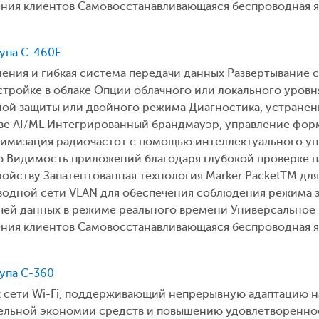
ения клиентов Самовосстанавливающаяся беспроводная я
ступа C-460E
ения и гибкая система передачи данных Развертывание 
стройке в облаке Опции облачного или локального уров
ной защиты или двойного режима Диагностика, устранен
ве AI/ML Интегрированный брандмауэр, управление фор
тимизация радиочастот с помощью интеллектуального уп
 Видимость приложений благодаря глубокой проверке п
ройству Запатентованная технология Marker PacketTM д
одной сети VLAN для обеспечения соблюдения режима зо
ачей данных в режиме реального времени Универсальное
ения клиентов Самовосстанавливающаяся беспроводная я
тупа C-360
к сети Wi-Fi, поддерживающий непрерывную адаптацию н
тельной экономии средств и повышению удовлетвореннос