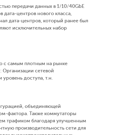
ростью передачи данных в 1/10/40GbE
в дата-центров нового класса,
ал дата-центров, который ранее был
вляют исключительных набор
о с самым плотным на рынке
: Организации сетевой
 уровень доступа, т.н.
игурацией, объединяющей
рм-фактора. Также коммутаторы
ием трафиком благодаря улучшенным
ентную производительность сети для