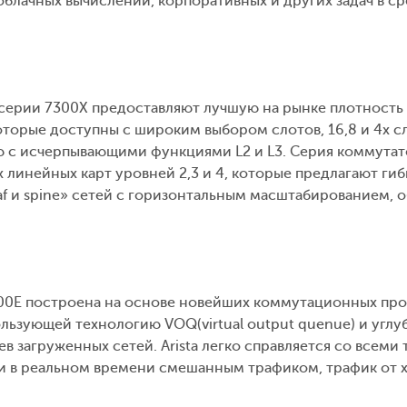
 облачных вычислений, корпоративных и других задач в 
 серии 7300X предоставляют лучшую на рынке плотность
оторые доступны с широким выбором слотов, 16,8 и 4х 
с исчерпывающими функциями L2 и L3. Серия коммутато
линейных карт уровней 2,3 и 4, которые предлагают ги
af и spine» сетей с горизонтальным масштабированием, 
00E построена на основе новейших коммутационных проц
льзующей технологию VOQ(virtual output quenue) и уг
в загруженных сетей. Arista легко справляется со всеми
и в реальном времени смешанным трафиком, трафик от х