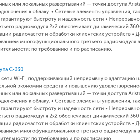
чных или локальных развертываний — точки доступа Aris
дключения к облаку. • Сетевые элементы управления, так
 гарантируют быстроту и надежность сети • Непрерывное 
етьего радиомодуля 2x2 обеспечивает динамический 36
ции радиочастот и обработки клиентских устройств • Д
ованием многофункционального третьего радиомодуля в 
ительности: по требованию и по расписанию.
тупа C-330
к сети Wi-Fi, поддерживающий непрерывную адаптацию н
тельной экономии средств и повышению удовлетвореннос
чных или локальных развертываний — точки доступа Aris
дключения к облаку. • Сетевые элементы управления, так
 гарантируют быстроту и надежность сети • Непрерывное 
етьего радиомодуля 2x2 обеспечивает динамический 36
ции радиочастот и обработки клиентских устройств • Д
ованием многофункционального третьего радиомодуля в 
ительности: по требованию и по расписанию.