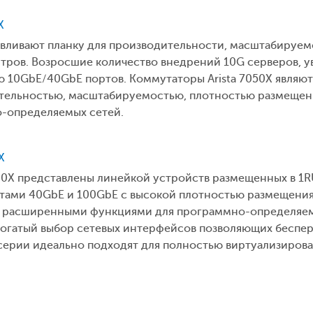
X
навливают планку для производительности, масштабируе
тров. Возросшие количество внедрений 10G серверов, ув
ю 10GbE/40GbE портов. Коммутаторы Arista 7050X являю
ительностью, масштабируемостью, плотностью размещен
-определяемых сетей.
X
260X представлены линейкой устройств размещенных в 1
ами 40GbE и 100GbE с высокой плотностью размещения
и расширенными функциями для программно-определяем
богатый выбор сетевых интерфейсов позволяющих беспер
серии идеально подходят для полностью виртуализирова