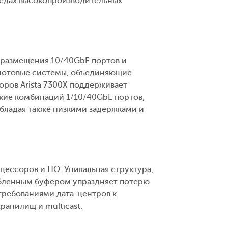
средах высокопроизводительных
 размещения 10/40GbE портов и
слотовые системы, объединяющие
ров Arista 7300X поддерживает
бкие комбинаций 1/10/40GbE портов,
обладая также низкими задержками и
ессоров и ПО. Уникальная структура,
лубленным буфером упраздняет потерю
 требованиями дата-центров к
ранилищ и multicast.