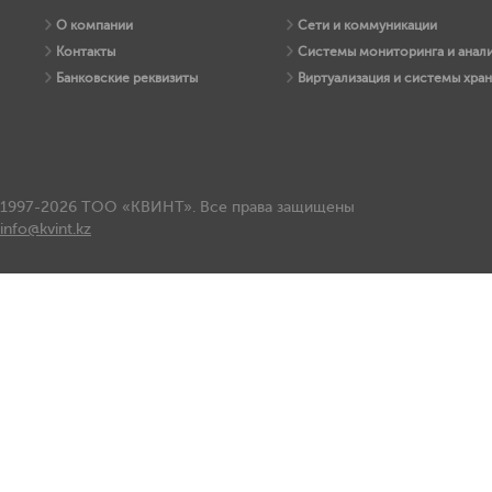
О компании
Сети и коммуникации
Контакты
Системы мониторинга и анали
Банковские реквизиты
Виртуализация и системы хра
1997-2026 ТОО «КВИНТ». Все права защищены
info@kvint.kz