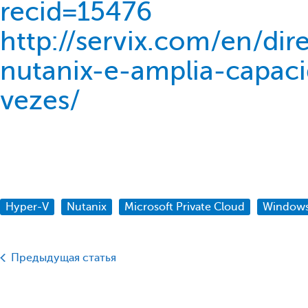
recid=15476
http://servix.com/en/di
nutanix-e-amplia-capa
vezes/
Hyper-V
Nutanix
Microsoft Private Cloud
Windows
Предыдущая статья