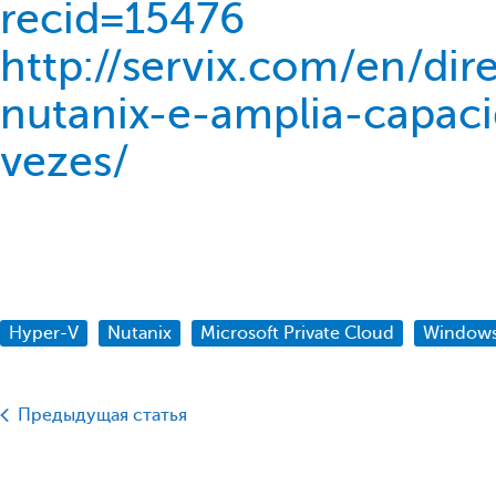
recid=15476
http://servix.com/en/di
nutanix-e-amplia-capa
vezes/
Hyper-V
Nutanix
Microsoft Private Cloud
Windows
Предыдущая статья