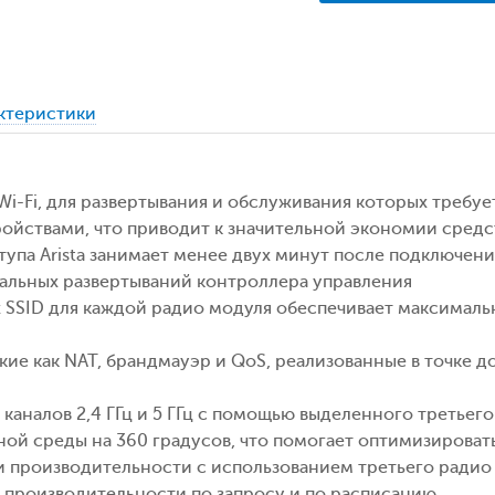
актеристики
Wi-Fi, для развертывания и обслуживания которых требу
йствами, что приводит к значительной экономии средс
тупа Arista занимает менее двух минут после подключения
альных развертываний контроллера управления
 SSID для каждой радио модуля обеспечивает максималь
акие как NAT, брандмауэр и QoS, реализованные в точке 
каналов 2,4 ГГц и 5 ГГц с помощью выделенного третьег
ой среды на 360 градусов, что помогает оптимизироват
и производительности с использованием третьего радио 
 производительности по запросу и по расписанию