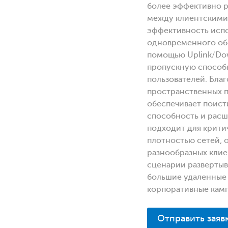
более эффективно р
между клиентскими
эффективность исп
одновременного об
помощью Uplink/Do
пропускную способн
пользователей. Бла
пространственных по
обеспечивает поис
способность и рас
подходит для крити
плотностью сетей,
разнообразных кли
сценарии развертыв
большие удаленные 
корпоративные кам
Отправить заяв