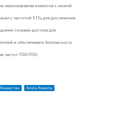
ки перенаправляя клиентов с низкой
анал с частотой 5 ГГц для достижения
едними точками доступа для
ателей и обеспечивать безопасность
ах частот TDD/FDD
a Казахстан
Arista Алматы