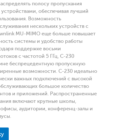
аспределять полосу пропускания
 устройствами, обеспечивая лучший
ользования. Возможность
служивания нескольких устройств с
wnlink MU-MIMO еще больше повышает
ость системы и удобство работы
годаря поддержке восьми
токов с частотой 5 ГГц, C-230
тине беспрецедентную пропускную
ширенные возможности. C-230 идеально
чески важных подключений с высокой
 обслуживающих большое количество
ентов и приложений. Распространенные
ания включают крупные школы,
офисы, аудитории, конференц-залы и
пусы.
ку