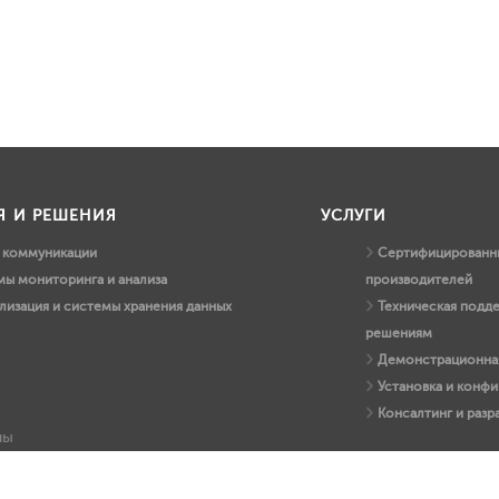
Я И РЕШЕНИЯ
УСЛУГИ
и коммуникации
Сертифицированны
ы мониторинга и анализа
производителей
лизация и системы хранения данных
Техническая подд
решениям
Демонстрационная
Установка и конфи
Консалтинг и раз
ны