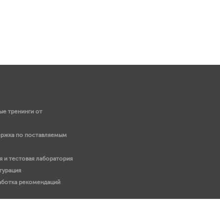
е тренинги от
ержка по поставляемым
 и тестовая лаборатория
гурация
работка рекомендаций