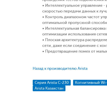
• Интеллектуальное управление -
скоростью передачи данных к луч
• Контроль диапазоном частот упр
оптимальной пропускной способн
• Интеллектуальная балансировка
оптимизации использования сете
• Плоская архитектура распределе
сети, даже если соединение с ко
• Предотвращение помех от малых
Назад к производителю Arista
Серия Arista C-230
Когнитивный Wi-F
Arista Казахстан