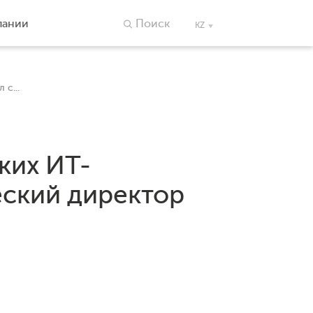
пании
Поиск
KZ
c...
ких ИТ-
еский директор