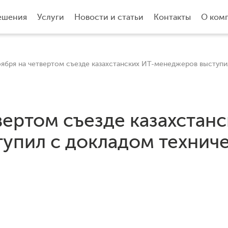
ешения
Услуги
Новости и статьи
Контакты
О ком
оября на четвертом съезде казахстанских ИТ-менеджеров выступил 
вертом съезде казахстанс
упил c докладом технич