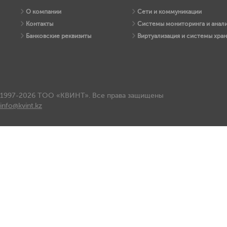
О компании
Сети и коммуникации
Контакты
Системы мониторинга и анали
Банковские реквизиты
Виртуализация и системы хра
1997-2026 ТОО «КВИНТ». Все права защищены
info@kvint.kz