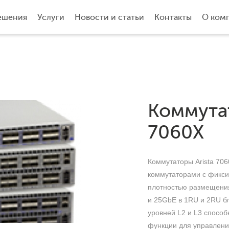
ешения
Услуги
Новости и статьи
Контакты
О ком
Коммутат
7060X
Коммутаторы Arista 70
коммутаторами с фикси
плотностью размещени
и 25GbE в 1RU и 2RU б
уровней L2 и L3 спосо
функции для управлени