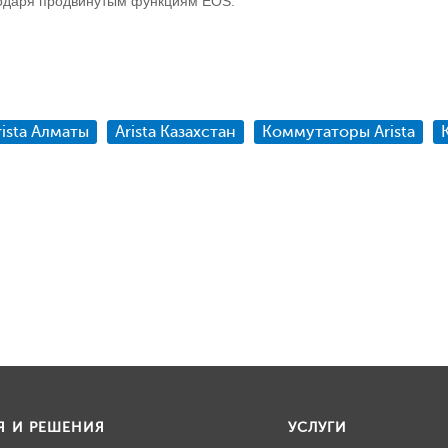
годаря продвинутым функциям EOS.
rista Алматы
Arista Казахстан
Коммутаторы Arista
Я И РЕШЕНИЯ
УСЛУГИ