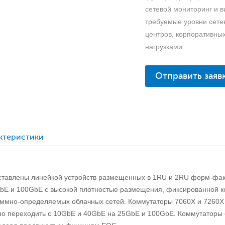
сетевой мониторинг и в
требуемые уровни сете
центров, корпоративны
нагрузками.
Отправить заяв
актеристики
дставлены линейкой устройств размещенных в 1RU и 2RU форм-фа
E и 100GbE с высокой плотностью размещения, фиксированной к
ммно-определяемых облачных сетей. Коммутаторы 7060X и 7260X 
 переходить с 10GbE и 40GbE на 25GbE и 100GbE. Коммутаторы 