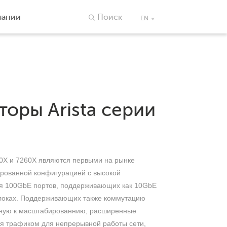
пании
Поиск
EN
оры Arista серии
60X и 7260X являются первыми на рынке
рованной конфигурацией с высокой
я 100GbE портов, поддерживающих как 10GbE
локах. Поддерживающих также коммутацию
бную к масштабированнию, расширенные
я трафиком для непрерывной работы сети,