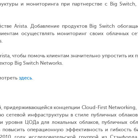
ктуры и мониторинга при партнерстве с Big Switch, к
стве Arista. Добавление продуктов Big Switch обога
лиентам осуществлять мониторинг своих облачных сет
s.
ista, чтобы помочь клиентам значительно упростить их п
ктор Big Switch Networks.
мотреть
здесь
.
й, придерживающейся концепции Cloud-First Networking,
ю сетевой инфраструктуры в стиле публичных облаков
ки
уровня ЦОДа
для локальных облаков, публичных обл
 повысить операционную эффективность и гибкость б
 2010 году исследовательской группой из Стэнфорда