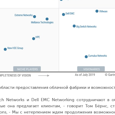
 в области предоставления облачной фабрики и возможно
tch Networks и Dell EMC Networking сотрудничают в 
рые она предлагает клиентам, - говорит Том Бёрнс, с
tions, - Мы с нетерпением ждем продолжения возможн