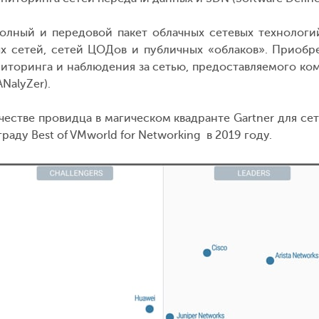
 полный и передовой пакет облачных сетевых техноло
ых сетей, сетей ЦОДов и публичных
«
облаков
»
. Приобр
ниторинга и наблюдения за сетью, предоставляемого ко
NalyZer).
ачестве провидца в магическом квадранте Gartner для с
граду Best of VMworld for Networking в 2019 году.