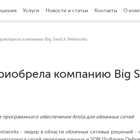
ешения
Услуги
Новости и статьи
Контакты
О ком
 приобрела компанию Big Switch Networks
приобрела компанию Big 
программного обеспечения Arista для облачных сетей
 Networks - лидер в области облачных сетевых решений -
ониторинга сетей передачи данных и SDN (Software Define