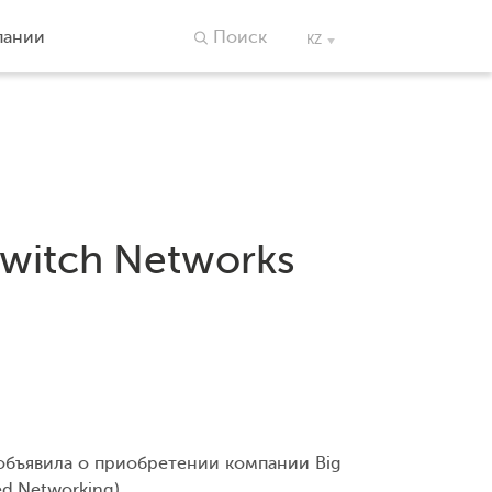
пании
Поиск
KZ
Switch Networks
 объявила о приобретении компании Big
d Networking).