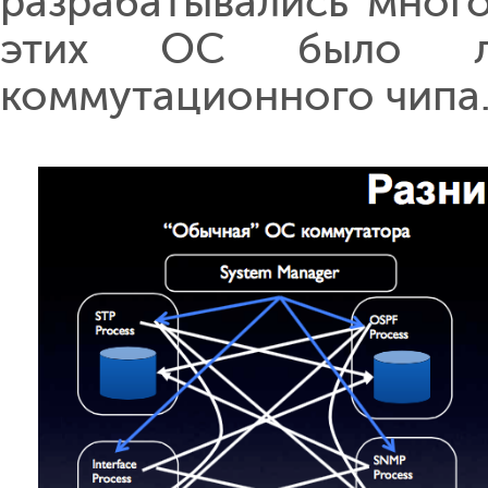
разрабатывались много
этих ОС было ли
коммутационного чипа